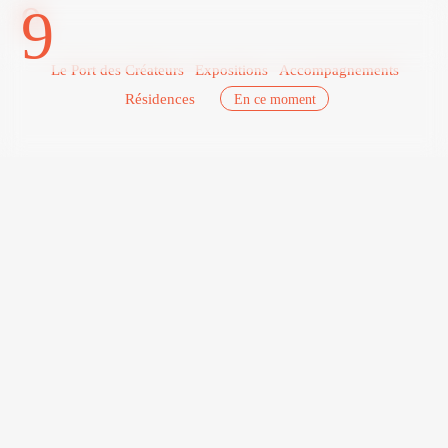
9
9
Le Port des Créateurs
Expositions
Accompagnements
Résidences
En ce moment